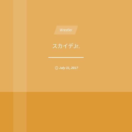
Wrestler
スカイデJr.
July
31
,
2017