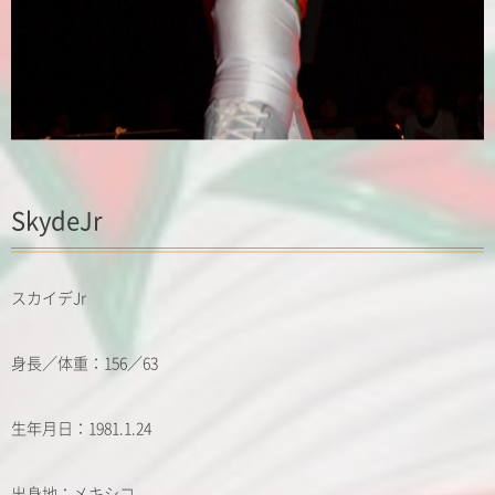
SkydeJr
スカイデJr
身長／体重：156／63
生年月日：1981.1.24
出身地：メキシコ