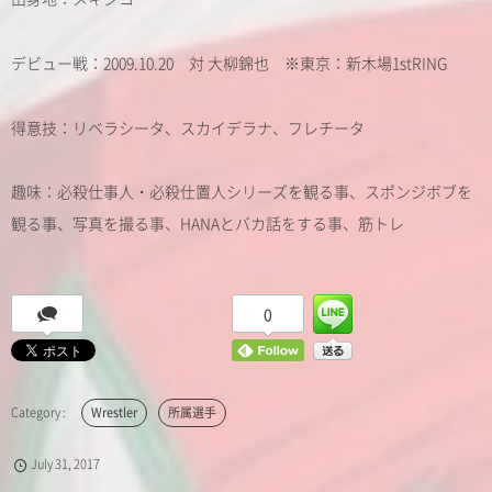
デビュー戦：2009.10.20 対 大柳錦也 ※東京：新木場1stRING
得意技：リベラシータ、スカイデラナ、フレチータ
趣味：必殺仕事人・必殺仕置人シリーズを観る事、スポンジボブを
観る事、写真を撮る事、HANAとバカ話をする事、筋トレ
0
Wrestler
所属選手
July
31
,
2017