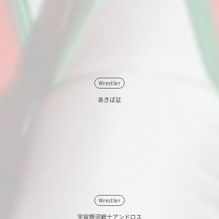
Wrestler
あきば栞
Wrestler
宇宙銀河戦士アンドロス