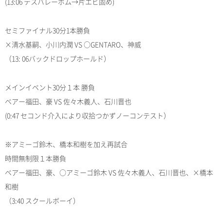
(13:06 デスバレーボム→片エビ固め)
セミファイナル30分1本勝負
×清水基嗣、小川内潤 VS ○GENTARO、神威
（13: 06バックドロップホールド）
メインイベント30分１本 勝負
ベアー福田、豪 VS 佐々木義人、石川晋也
(0:47 セコンド介入により収拾つかずノーコンテスト）
※アミーゴ鈴木、橋本和樹を加え再試合
時間無制限１本勝負
ベアー福田、豪、○アミーゴ鈴木 VS 佐々木義人、石川晋也、×橋本
和樹
（3:40 スクールボーイ）