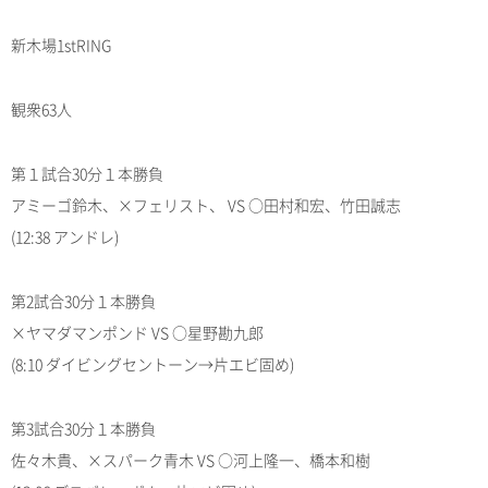
新木場1stRING
観衆63人
第１試合30分１本勝負
アミーゴ鈴木、×フェリスト、 VS ○田村和宏、竹田誠志
(12:38 アンドレ)
第2試合30分１本勝負
×ヤマダマンポンド VS ○星野勘九郎
(8:10 ダイビングセントーン→片エビ固め)
第3試合30分１本勝負
佐々木貴、×スパーク青木 VS ○河上隆一、橋本和樹