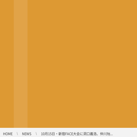
HOME
NEWS
10月15日・新宿FACE大会に洞口義浩、仲川翔...