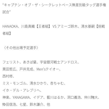
“キャプテン・オブ・ザ・シークレットベース無差別級タッグ選手権
試合”
HANAOKA、川島真織【王者組】 VS アミーゴ鈴木、清水基嗣【挑戦
者組】
〈その他出場予定選手〉
フェリスト、あきば栞、宇宙銀河戦士アンドロス、
黒田哲広、戸井克成、Men’sテイオー、
西村修、
ミス・モンゴル、清水ひかり、杏ちゃむ、
イホ・デル・アレブリヘ、
神楽、YANAGAWA、イデア、藍川はるか、洞口義浩、仲川翔大、
忰田信浩、七星、鈴木謙介、他