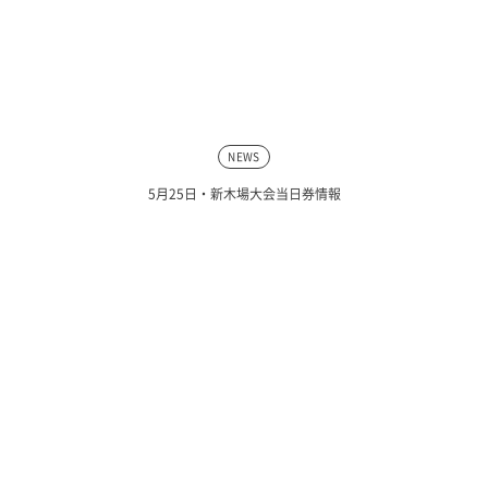
NEWS
5月25日・新木場大会当日券情報
NEWS
東京2020 ライブサイトin2016（立川会場）でエキシビションを行いま...