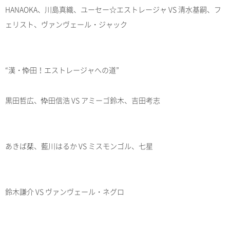
HANAOKA、川島真織、ユーセー☆エストレージャ VS 清水基嗣、フ
ェリスト、ヴァンヴェール・ジャック
“漢・忰田！エストレージャへの道”
黒田哲広、忰田信浩 VS アミーゴ鈴木、吉田考志
あきば栞、藍川はるか VS ミスモンゴル、七星
鈴木謙介 VS ヴァンヴェール・ネグロ