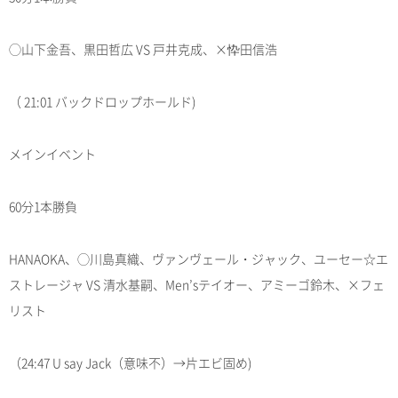
◯山下金吾、黒田哲広 VS 戸井克成、×忰田信浩
（ 21:01 バックドロップホールド)
メインイベント
60分1本勝負
HANAOKA、◯川島真織、ヴァンヴェール・ジャック、ユーセー☆エ
ストレージャ VS 清水基嗣、Men’sテイオー、アミーゴ鈴木、×フェ
リスト
（24:47 U say Jack（意味不）→片エビ固め)