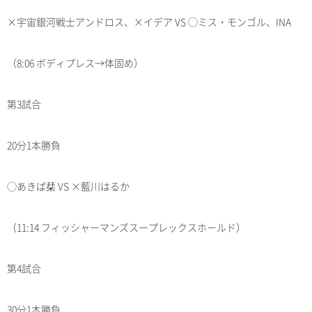
×宇宙銀河戦士アンドロス、×イデア VS ◯ミス・モンゴル、INA
（8:06 ボディプレス→体固め）
第3試合
20分1本勝負
◯あきば栞 VS ×藍川はるか
（11:14 フィッシャーマンズスープレックスホールド）
第4試合
30分1本勝負