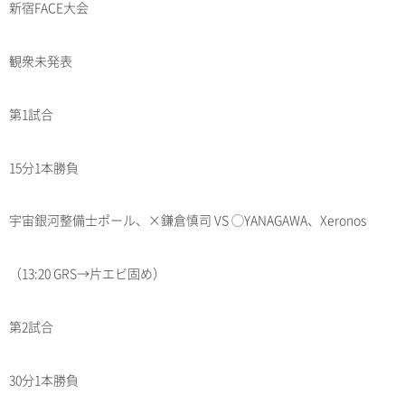
新宿FACE大会
観衆未発表
第1試合
15分1本勝負
宇宙銀河整備士ポール、×鎌倉慎司 VS ◯YANAGAWA、Xeronos
（13:20 GRS→片エビ固め）
第2試合
30分1本勝負