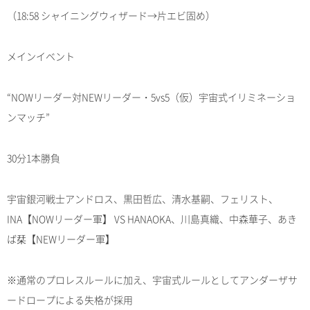
（18:58 シャイニングウィザード→片エビ固め）
メインイベント
“NOWリーダー対NEWリーダー・5vs5（仮）宇宙式イリミネーショ
ンマッチ”
30分1本勝負
宇宙銀河戦士アンドロス、黒田哲広、清水基嗣、フェリスト、
INA【NOWリーダー軍】 VS HANAOKA、川島真織、中森華子、あき
ば栞【NEWリーダー軍】
※通常のプロレスルールに加え、宇宙式ルールとしてアンダーザサ
ードロープによる失格が採用