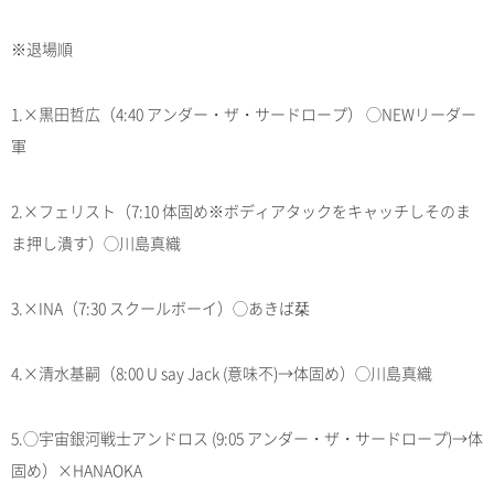
※退場順
1.×黒田哲広（4:40 アンダー・ザ・サードロープ） ◯NEWリーダー
軍
2.×フェリスト（7:10 体固め※ボディアタックをキャッチしそのま
ま押し潰す）◯川島真織
3.×INA（7:30 スクールボーイ）◯あきば栞
4.×清水基嗣（8:00 U say Jack (意味不)→体固め）◯川島真織
5.◯宇宙銀河戦士アンドロス (9:05 アンダー・ザ・サードロープ)→体
固め）×HANAOKA