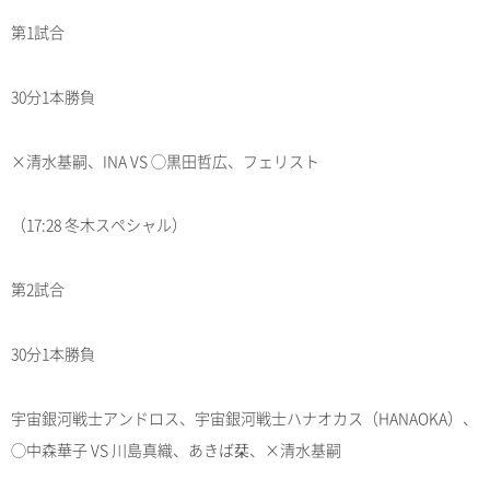
第1試合
30分1本勝負
×清水基嗣、INA VS ◯黒田哲広、フェリスト
（17:28 冬木スペシャル）
第2試合
30分1本勝負
宇宙銀河戦士アンドロス、宇宙銀河戦士ハナオカス（HANAOKA）、
◯中森華子 VS 川島真織、あきば栞、×清水基嗣