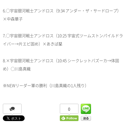
6.◯宇宙銀河戦士アンドロス（9:34 アンダー・ザ・サードロープ）
×中森華子
7.◯宇宙銀河戦士アンドロス（10:25 宇宙式ツームストンパイルドラ
イバー→片エビ固め）×あきば栞
8.×宇宙銀河戦士アンドロス（10:45 シークレットバズーカ→体固
め）◯川島真織
※NEWリーダー軍の勝利（川島真織の1人残り）
0