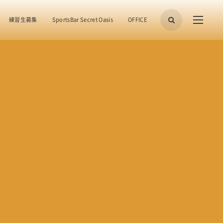
練習生募集
SportsBar Secret Oasis
OFFICE