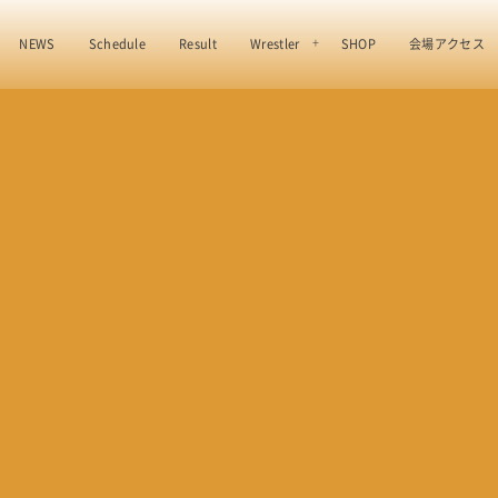
NEWS
Schedule
Result
Wrestler
SHOP
会場アクセス