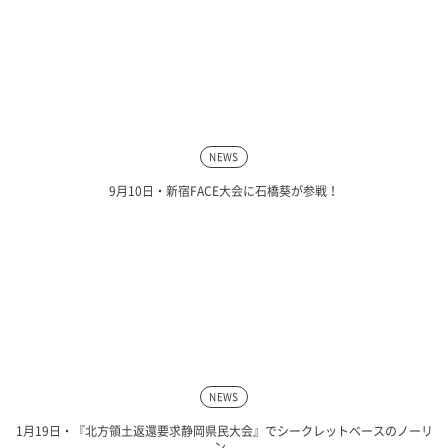
NEWS
9月10日・新宿FACE大会に石橋葵が参戦！
NEWS
1月19日・『北方領土返還要求静岡県民大会』でシークレットベースのノーリ
ン...