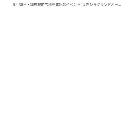
5月30日・調布駅前広場完成記念イベント”えきひろグランドオー...
SNS