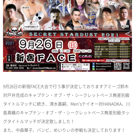
9月26日の新宿FACE大会で行う事が決定しておりますアミーゴ鈴木
対戸井克成のキャプテン・オブ・ザ・シークレットベース無差別級
タイトルマッチに続き、清水基嗣、Men’sテイオー対HANAOKA、川
島真織のキャプテン・オブ・ザ・シークレットベース無差別級タッ
グタイトルマッチが決定致しました！
また、中森華子、バンビ、めいりぃの参戦も決定しております！