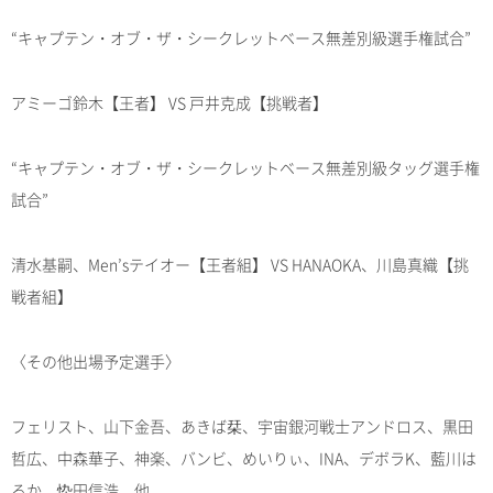
“キャプテン・オブ・ザ・シークレットベース無差別級選手権試合”
アミーゴ鈴木【王者】 VS 戸井克成【挑戦者】
“キャプテン・オブ・ザ・シークレットベース無差別級タッグ選手権
試合”
清水基嗣、Men’sテイオー【王者組】 VS HANAOKA、川島真織【挑
戦者組】
〈その他出場予定選手〉
フェリスト、山下金吾、あきば栞、宇宙銀河戦士アンドロス、黒田
哲広、中森華子、神楽、バンビ、めいりぃ、INA、デボラK、藍川は
るか、忰田信浩、他