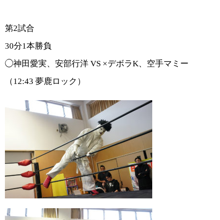
第
2
試合
30分1本勝負
◯神田愛実、安部行洋
VS ×
デボラ
K
、空手マミー
（
12:43
夢鹿ロック）