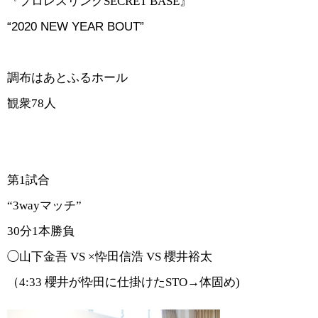
『プロレスリング
SECRET BASE
』
“2020 NEW YEAR BOUT”
調布はあとふるホール
観衆78人
第1試合
“3wayマッチ”
30分1本勝負
◯山下金吾 VS ×忰田信浩 VS 櫻井裕太
（
4:33
櫻井が忰田に仕掛けたSTO→
体固め
)