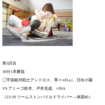
第3試合
30分1本勝負
◯宇宙銀河戦士アンドロス、寧々∞D.a.i、日向小陽
VS アミーゴ鈴木、戸井克成、×INA
（
23:30
ツームストンパイルドライバー→体固め）