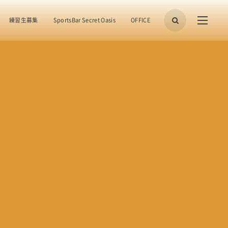
練習生募集
SportsBar Secret Oasis
OFFICE