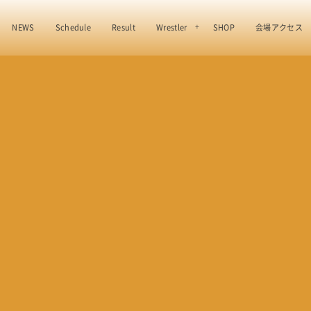
NEWS
Schedule
Result
Wrestler
SHOP
会場アクセス