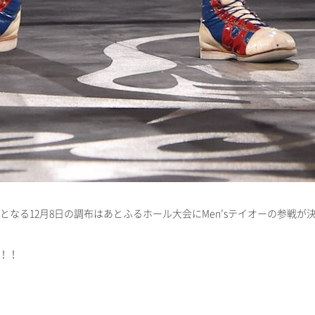
となる
12
月
8
日
の調布はあとふるホール大会に
Men’s
テイオーの参戦が
！！