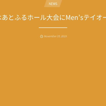
NEWS
はあとふるホール大会にMen’sテイ
November
19
,
2019