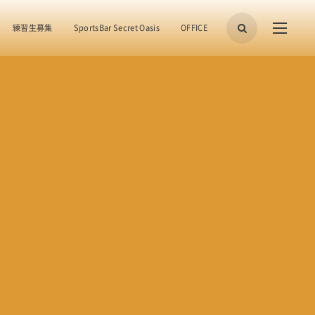
練習生募集
SportsBar Secret Oasis
OFFICE