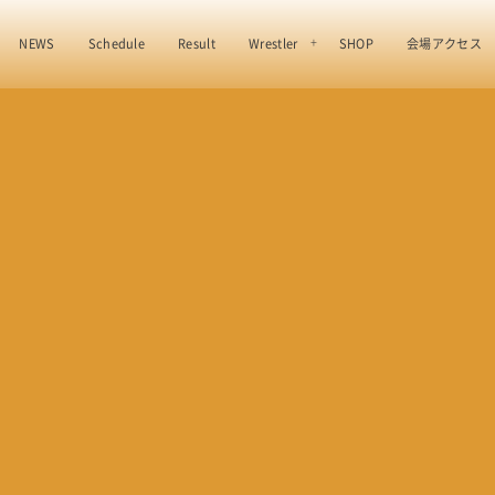
NEWS
Schedule
Result
Wrestler
SHOP
会場アクセス