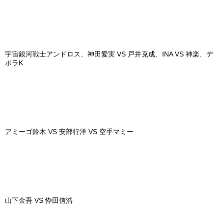
宇宙銀河戦士アンドロス、神田愛実
VS
戸井克成、
INA VS
神楽、デ
ボラ
K
アミーゴ鈴木
VS
安部行洋
VS
空手マミー
山下金吾
VS
忰田信浩