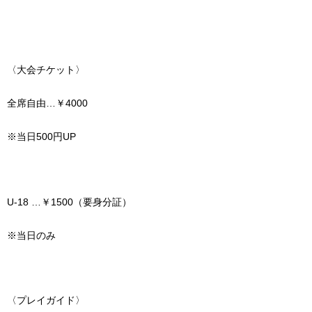
〈大会チケット〉
全席自由
…
￥
4000
※
当日
500
円
UP
U-18 …
￥
1500
（要身分証）
※
当日のみ
〈プレイガイド〉