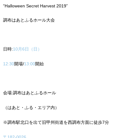
“Halloween Secret Harvest 2019”
調布はあとふるホール大会
日時
:
10
月
6
日（日）
12:30
開場/
13:00
開始
会場
:
調布はあとふるホール
（はあと・ふる・エリア内）
※
調布駅北口を出て旧甲州街道を西調布方面に徒歩
7
分
〒182-0026