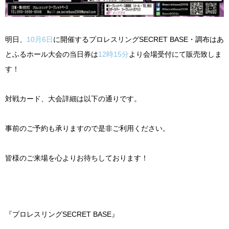
明日、
10
月
6
日
に開催するプロレスリング
SECRET BASE
・調布はあ
とふるホール大会の当日券は
12
時
15
分
より会場受付にて販売致しま
す！
対戦カード、大会詳細は以下の通りです。
事前のご予約も承りますので是非ご利用ください。
皆様のご来場を心よりお待ちしております！
『プロレスリング
SECRET BASE
』