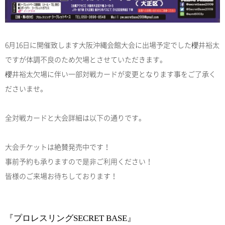
6
月
16
日
に開催致します大阪沖縄会館大会に出場予定でした櫻井裕太
ですが体調不良のため欠場とさせていただきます。
櫻井裕太欠場に伴い一部対戦カードが変更となります事をご了承く
ださいませ。
全対戦カードと大会詳細は以下の通りです。
大会チケットは絶賛発売中です！
事前予約も承りますので是非ご利用ください！
皆様のご来場お待ちしております！
『プロレスリング
SECRET BASE
』