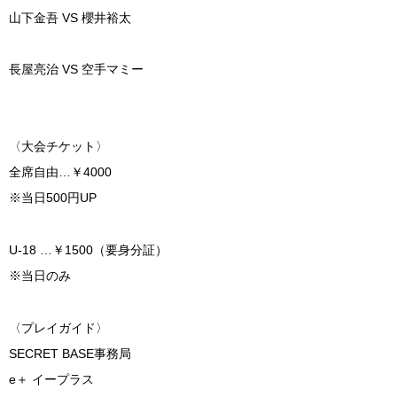
山下金吾
VS
櫻井裕太
長屋亮治
VS
空手マミー
〈大会チケット〉
全席自由
…
￥
4000
※
当日
500
円
UP
U-18 …
￥
1500
（要身分証）
※
当日のみ
〈プレイガイド〉
SECRET BASE
事務局
e
＋
イープラス