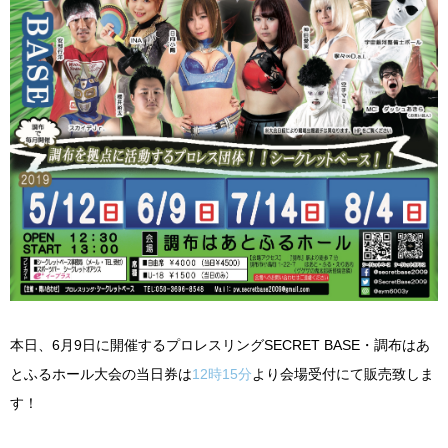
本日、
6
月
9
日に開催するプロレスリング
SECRET BASE
・調布はあ
とふるホール大会の当日券は
12
時
15
分
より会場受付にて販売致しま
す！