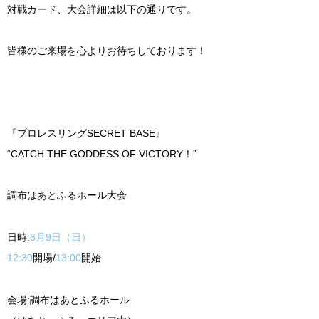
対戦カード、大会詳細は以下の通りです。
皆様のご来場を心よりお待ちしております！
『プロレスリング
SECRET BASE
』
“CATCH THE GODDESS OF VICTORY
！
”
調布はあとふるホール大会
日時
:
6
月
9
日（日）
12:30
開場
/
13:00
開始
会場
:
調布はあとふるホール