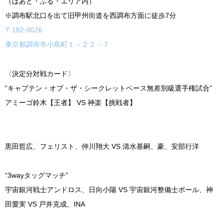
（はあと・ふる・エリア内）
※
調布駅北口を出て旧甲州街道を西調布方面に徒歩
7
分
〒
182-0026
東京都調布市小島町１－２２－７
〈決定分対戦カード〉
“
キャプテン・オブ・ザ・シークレットベース無差別級選手権試合
”
アミーゴ鈴木【王者】
VS
神楽【挑戦者】
黒田哲広、フェリスト、仲川翔大
VS
清水基嗣、豪、安部行洋
“3way
タッグマッチ
”
宇宙銀河戦士アンドロス、日向小陽
VS
宇宙銀河整備士ポール、神
田愛実
VS
戸井克成、
INA