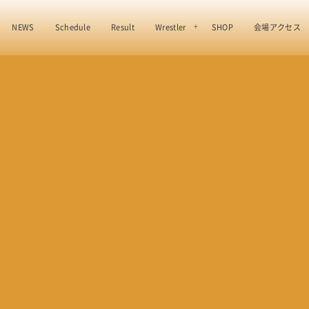
NEWS
Schedule
Result
Wrestler
SHOP
会場アクセス