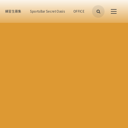
練習生募集
SportsBar Secret Oasis
OFFICE