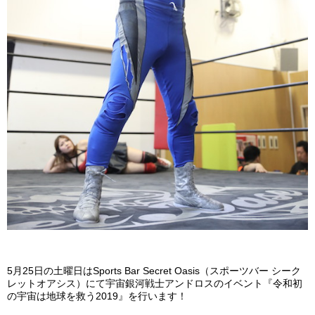
5
月
25
日の土曜日は
Sports Bar Secret Oasis
（スポーツバー
シーク
レットオアシス）にて宇宙銀河戦士アンドロスのイベント『令和初
の宇宙は地球を救う
2019
』を行います！