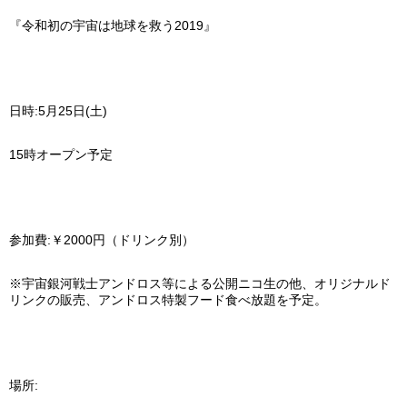
『令和初の宇宙は地球を救う
2019
』
日時
:5
月
25
日
(
土
)
15
時オープン予定
参加費
:
￥
2000
円（ドリンク別）
※
宇宙銀河戦士アンドロス等による公開ニコ生の他、オリジナルド
リンクの販売、アンドロス特製フード食べ放題を予定。
場所
: