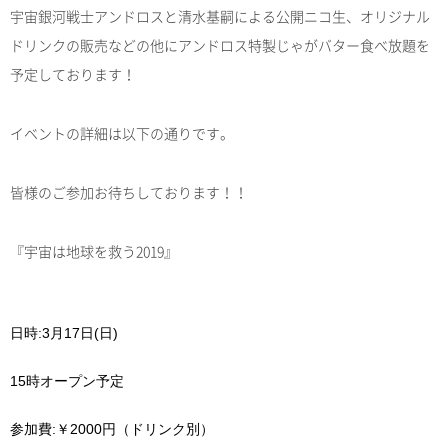
宇宙銀河戦士アンドロスと清水基嗣による公開ニコ生、オリジナル
ドリンクの販売などの他にアンドロス特製じゃがバター食べ放題を
予定しております！
イベントの詳細は以下の通りです。
皆様のご参加お待ちしております！！
『宇宙は地球を救う
2019
』
日時
:3
月
17
日
(
日
)
15
時オープン予定
参加費
:
￥
2000
円（ドリンク別）