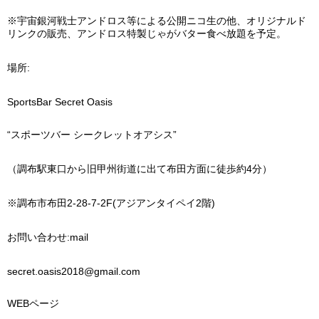
※
宇宙銀河戦士アンドロス等による公開ニコ生の他、オリジナルド
リンクの販売、アンドロス特製じゃがバター食べ放題を予定。
場所
:
SportsBar Secret Oasis
“
スポーツバー
シークレットオアシス
”
（調布駅東口から旧甲州街道に出て布田方面に徒歩約
4
分）
※
調布市布田
2-28-7-2F(
アジアンタイペイ
2
階
)
お問い合わせ
:mail
secret.oasis2018@gmail.com
WEB
ページ