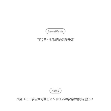
SecretOasis
7月2日〜7月8日の営業予定
NEWS
9月14日・宇宙銀河戦士アンドロスの宇宙は地球を救う！