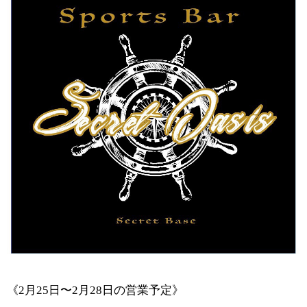
《
2
月
25
日〜
2
月
28
日の営業予定》