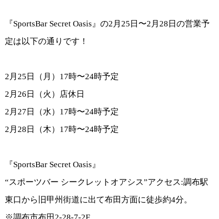
『
SportsBar Secret Oasis
』の
2
月
25
日〜
2
月
28
日の営業予
定は以下の通りです！
2
月
25
日（月）
17
時〜
24
時予定
2
月
26
日（火）
店休日
2
月
27
日（水）
17
時〜
24
時予定
2
月
28
日（木）
17
時〜
24
時予定
『
SportsBar Secret Oasis
』
“
スポーツバー
シークレットオアシス
”
アクセス
:
調布駅
東口から旧甲州街道に出て布田方面に徒歩約
4
分。
※
調布市布田
2-28-7-2F