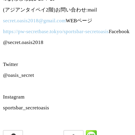
(
アジアンタイペイ
2
階
)
お問い合わせ
:mail
secret.oasis2018@gmail.com
WEB
ページ
https://pw-secretbase.tokyo/sportsbar-secretoasis
Facebook
@secret.oasis2018
Twitter
@oasis_secret
Instagram
sportsbar_secretoasis