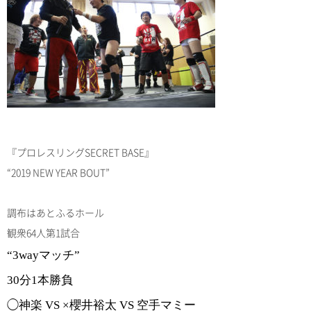
『プロレスリング
SECRET BASE
』
“2019 NEW YEAR BOUT”
調布はあとふるホール
観衆64人
第1試合
“3wayマッチ”
30分1本勝負
◯神楽 VS ×櫻井裕太 VS 空手マミー