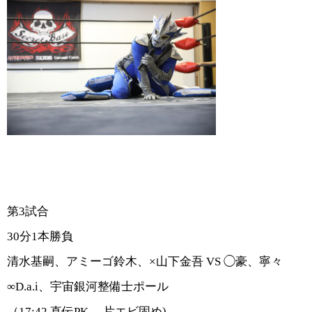
第3試合
30分1本勝負
清水基嗣、アミーゴ鈴木、×山下金吾 VS ◯豪、寧々
∞D.a.i、宇宙銀河整備士ポール
（
17:42
直伝PK→ 片エビ固め)