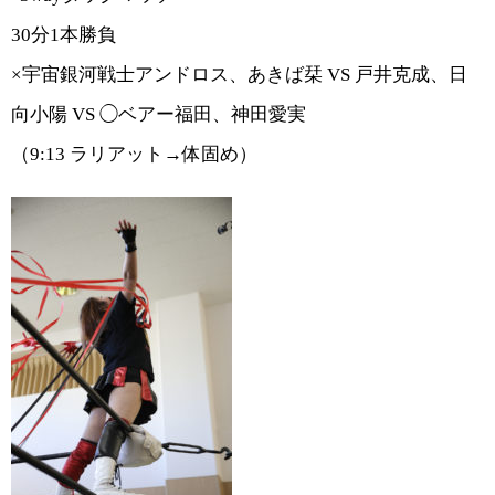
30分1本勝負
×宇宙銀河戦士アンドロス、あきば栞 VS 戸井克成、日
向小陽 VS ◯ベアー福田、神田愛実
（
9:13
ラリアット→体固め）