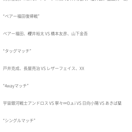
“ベアー福田復帰戦”
ベアー福田、櫻井裕太 VS 橋本友彦、山下金吾
“タッグマッチ”
戸井克成、長屋亮治 VS レザーフェイス、XX
“4wayマッチ”
宇宙銀河戦士アンドロス VS 寧々∞D.a.i VS 日向小陽 VS あきば栞
“シングルマッチ”