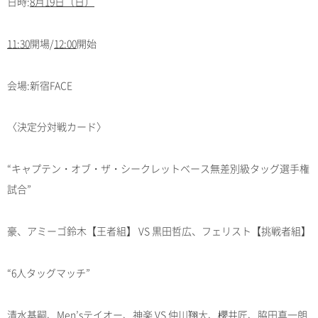
日時:
8月19日（日）
11:30
開場/
12:00
開始
会場:新宿FACE
〈決定分対戦カード〉
“キャプテン・オブ・ザ・シークレットベース無差別級タッグ選手権
試合”
豪、アミーゴ鈴木【王者組】 VS 黒田哲広、フェリスト【挑戦者組】
“6人タッグマッチ”
清水基嗣、Men’sテイオー、神楽 VS 仲川翔大、櫻井匠、脇田真一朗