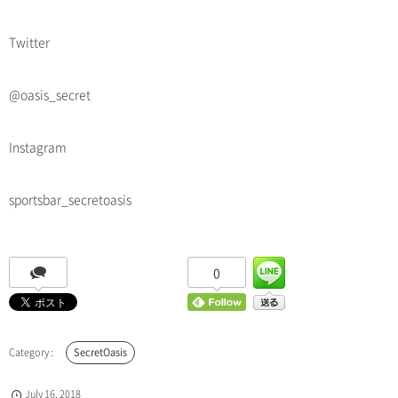
Twitter
@oasis_secret
Instagram
sportsbar_secretoasis
0
SecretOasis
July
16
,
2018