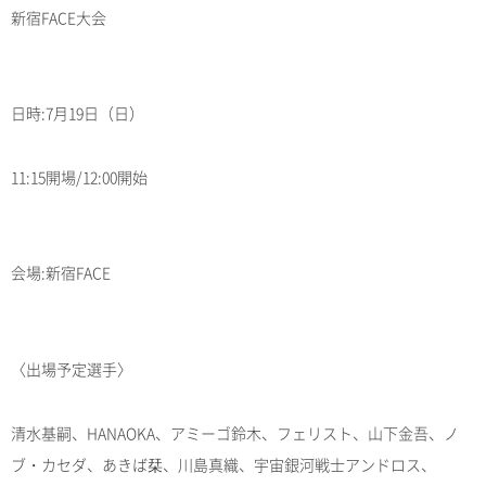
新宿FACE大会
日時:7月19日（日）
11:15開場/12:00開始
会場:新宿FACE
〈出場予定選手〉
清水基嗣、HANAOKA、アミーゴ鈴木、フェリスト、山下金吾、ノ
ブ・カセダ、あきば栞、川島真織、宇宙銀河戦士アンドロス、