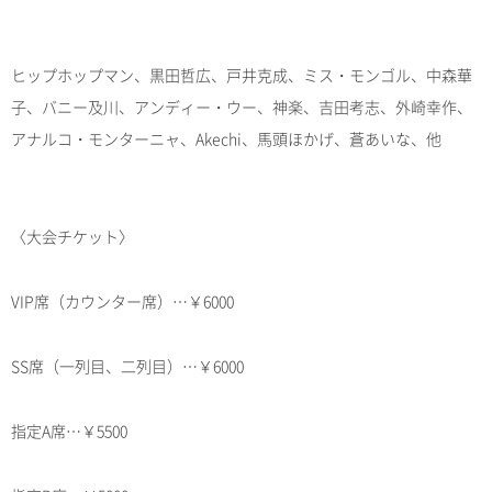
ヒップホップマン、黒田哲広、戸井克成、ミス・モンゴル、中森華
子、バニー及川、アンディー・ウー、神楽、吉田考志、外崎幸作、
アナルコ・モンターニャ、Akechi、馬頭ほかげ、蒼あいな、他
〈大会チケット〉
VIP席（カウンター席）…￥6000
SS席（一列目、二列目）…￥6000
指定A席…￥5500