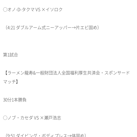
◯オノ-D-タクマ VS ×イソロク
（4:21 ダブルアーム式ニーアッパー→片エビ固め）
第1試合
【ラーメン龍寿&一般財団法人全国福利厚生共済会・スポンサード
マッチ】
30分1本勝負
◯ノブ・カセダ VS ×瀬戸浩志
（9:51 ダイビング・ボディプレス→体固め）