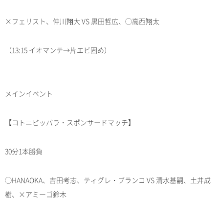
×フェリスト、仲川翔大 VS 黒田哲広、◯高西翔太
（13:15 イオマンテ→片エビ固め）
メインイベント
【コトニビッパラ・スポンサードマッチ】
30分1本勝負
◯HANAOKA、吉田考志、ティグレ・ブランコ VS 清水基嗣、土井成
樹、×アミーゴ鈴木