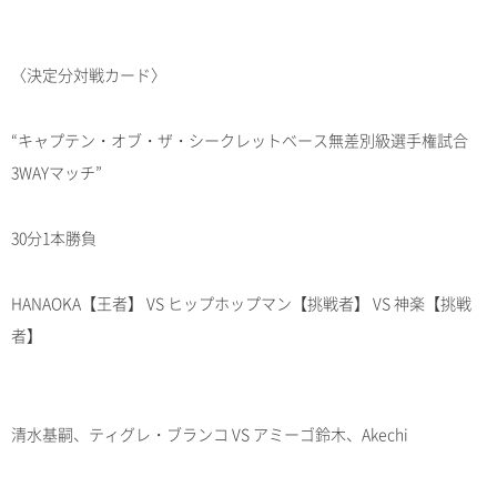
〈決定分対戦カード〉
“キャプテン・オブ・ザ・シークレットベース無差別級選手権試合
3WAYマッチ”
30分1本勝負
HANAOKA【王者】 VS ヒップホップマン【挑戦者】 VS 神楽【挑戦
者】
清水基嗣、ティグレ・ブランコ VS アミーゴ鈴木、Akechi