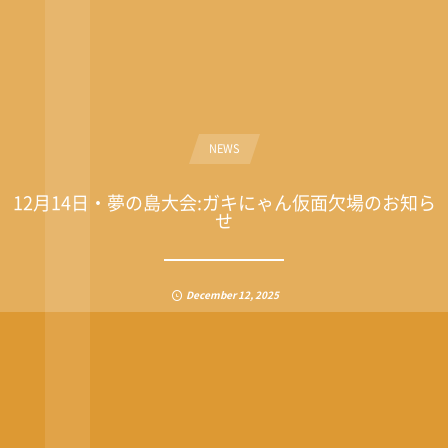
NEWS
12月14日・夢の島大会:ガキにゃん仮面欠場のお知ら
せ
December
12
,
2025