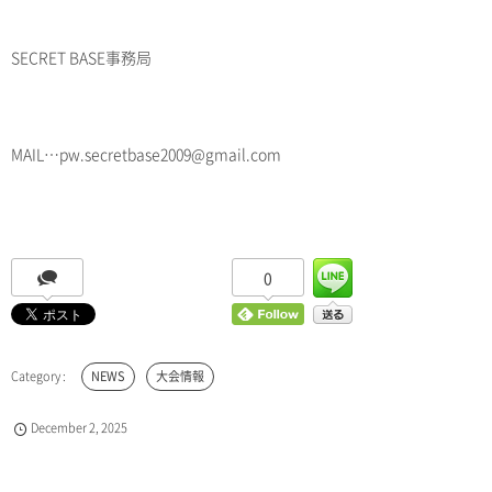
SECRET BASE事務局
MAIL…pw.secretbase2009@gmail.com
0
NEWS
大会情報
December
2
,
2025