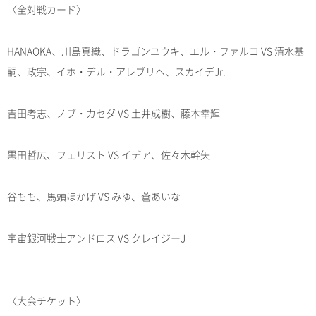
〈全対戦カード〉
HANAOKA、川島真織、ドラゴンユウキ、エル・ファルコ VS 清水基
嗣、政宗、イホ・デル・アレブリヘ、スカイデJr.
吉田考志、ノブ・カセダ VS 土井成樹、藤本幸輝
黒田哲広、フェリスト VS イデア、佐々木幹矢
谷もも、馬頭ほかげ VS みゆ、蒼あいな
宇宙銀河戦士アンドロス VS クレイジーJ
〈大会チケット〉