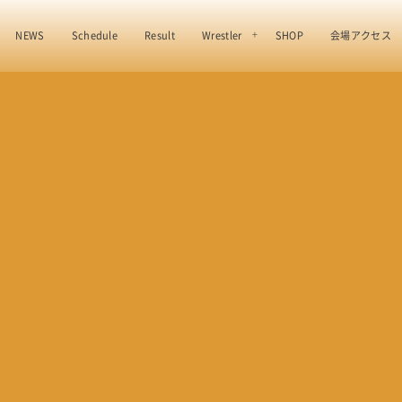
NEWS
Schedule
Result
Wrestler
SHOP
会場アクセス