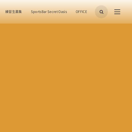
練習生募集
SportsBar Secret Oasis
OFFICE