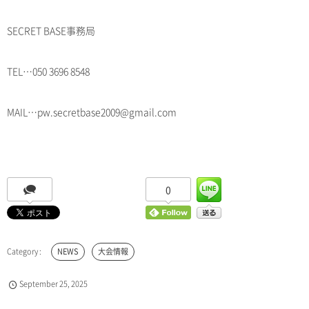
SECRET BASE事務局
TEL…050 3696 8548
MAIL…pw.secretbase2009@gmail.com
0
NEWS
大会情報
September
25
,
2025