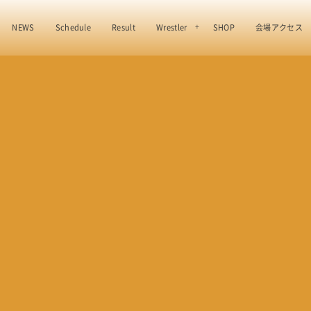
NEWS
Schedule
Result
Wrestler
SHOP
会場アクセス