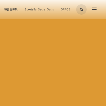
練習生募集
SportsBar Secret Oasis
OFFICE