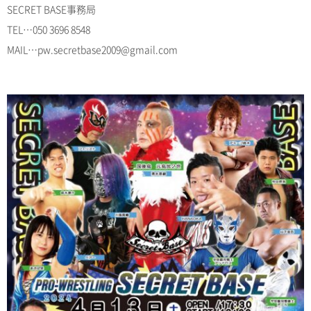
SECRET BASE事務局
TEL…050 3696 8548
MAIL…pw.secretbase2009@gmail.com