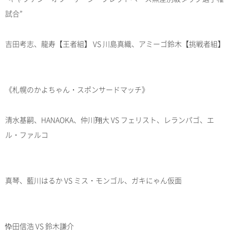
試合”
吉田考志、龍寿【王者組】 VS 川島真織、アミーゴ鈴木【挑戦者組】
《札幌のかよちゃん・スポンサードマッチ》
清水基嗣、HANAOKA、仲川翔大 VS フェリスト、レランパゴ、エ
ル・ファルコ
真琴、藍川はるか VS ミス・モンゴル、ガキにゃん仮面
忰田信浩 VS 鈴木謙介