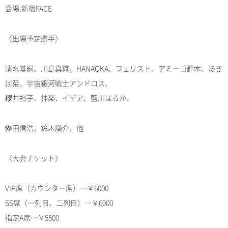
会場:新宿FACE
〈出場予定選手〉
清水基嗣、川島真織、HANAOKA、フェリスト、アミーゴ鈴木、あき
ば栞、宇宙銀河戦士アンドロス、
櫻井裕子、神楽、イデア、藍川はるか、
忰田信浩、鈴木謙介、他
〈大会チケット〉
VIP席（カウンター席）…￥6000
SS席（一列目、二列目）…￥6000
指定A席…￥5500