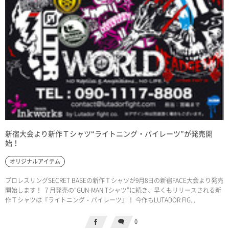
新宿大会より新作Ｔシャツ“ライトニング・パイレーツ”が発売開
始！
オリジナルアイテム
プロレスリングSECRET BASEの新作Ｔシャツが9月8日の新宿FACE大会より発売
開始します！ ７月発売の“GUN-MAN Tシャツ”に続き、早くもリリースされる新
作Ｔシャツは『ライトニング・パイレーツ』！ 今作もLUTADOR FIG...
0