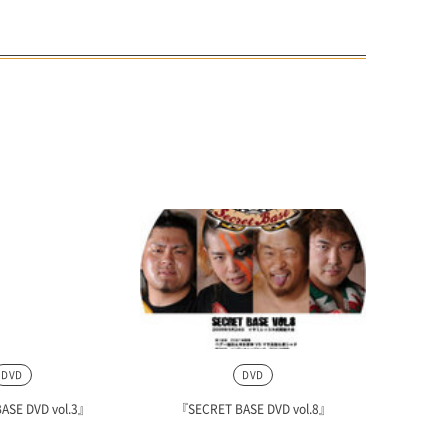
DVD
DVD
ASE DVD vol.3』
『SECRET BASE DVD vol.8』