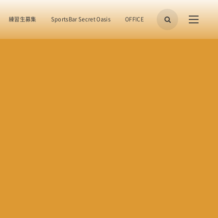
練習生募集
SportsBar Secret Oasis
OFFICE