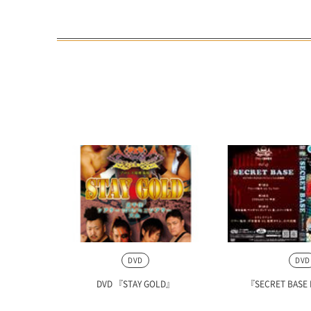
DVD
DVD
DVD 『STAY GOLD』
『SECRET BASE 