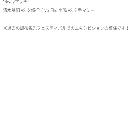
“4wayマッチ”
清水基嗣 VS 安部行洋 VS 日向小陽 VS 空手マミー
※過去の調布観光フェスティバルでのエキシビションの模様です！