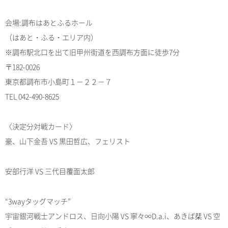
会場:調布はあとふるホール
（はあと・ふる・エリア内）
※調布駅北口を出て旧甲州街道を西調布方面に徒歩7分
〒182-0026
東京都調布市小島町１－２２－７
TEL 042-490-8625
〈決定分対戦カード〉
豪、山下金吾 VS 黒田哲広、フェリスト
安部行洋 VS 三代目覆面太郎
“3wayタッグマッチ”
宇宙銀河戦士アンドロス、日向小陽 VS 寧々∞D.a.i、あきば栞 VS 空