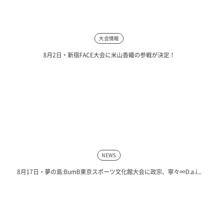
大会情報
8月2日・新宿FACE大会に米山香織の参戦が決定！
NEWS
8月17日・夢の島:BumB東京スポーツ文化館大会に政宗、寧々∞D.a.i...