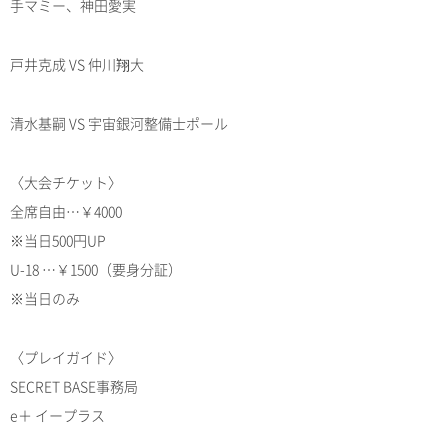
手マミー、神田愛実
戸井克成 VS 仲川翔大
清水基嗣 VS 宇宙銀河整備士ポール
〈大会チケット〉
全席自由…￥4000
※当日500円UP
U-18 …￥1500（要身分証）
※当日のみ
〈プレイガイド〉
SECRET BASE事務局
e＋ イープラス