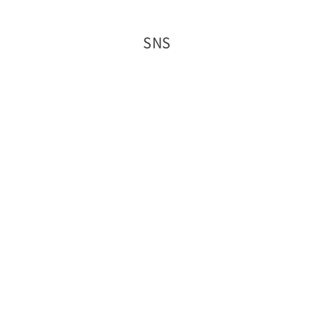
SNS
YouTube
動