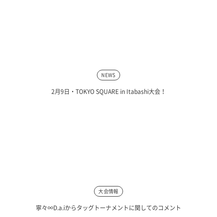
NEWS
2月9日・TOKYO SQUARE in Itabashi大会！
大会情報
寧々∞D.a.iからタッグトーナメントに関してのコメント