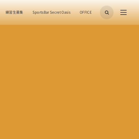
練習生募集
SportsBar Secret Oasis
OFFICE