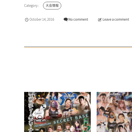
大会情報
October
14
,
2016
No comment
Leave a comment