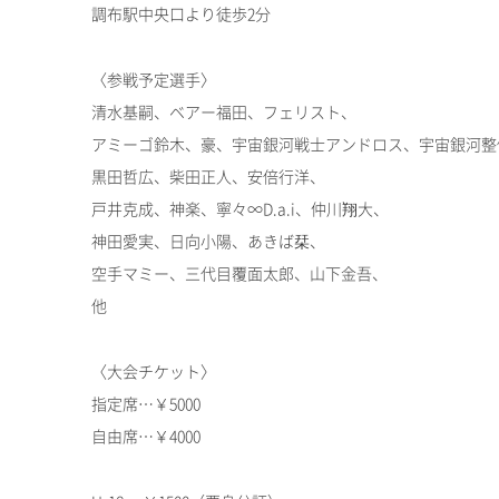
調布駅中央口より徒歩2分
〈参戦予定選手〉
清水基嗣、ベアー福田、フェリスト、
アミーゴ鈴木、豪、宇宙銀河戦士アンドロス、宇宙銀河整
黒田哲広、柴田正人、安倍行洋、
戸井克成、神楽、寧々∞D.a.i、仲川翔大、
神田愛実、日向小陽、あきば栞、
空手マミー、三代目覆面太郎、山下金吾、
他
〈大会チケット〉
指定席…￥5000
自由席…￥4000