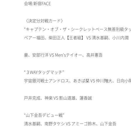
会場:新宿FACE
〈決定分対戦カード〉
“キャプテン・オブ・ザ・シークレットベース無差別級タッ
ベアー福田、柴田正人【王者組】 VS 清水基嗣、小川内潤
豪、安部行洋 VS Men’sテイオー、高井憲吾
“３WAYタッグマッチ”
宇宙銀河戦士アンドロス、あきば栞 VS 仲川翔大、日向小陽 V
戸井克成、神楽 VS 影山道雄、蓮香誠
“山下金吾デビュー戦”
清水基嗣、南野タケシ VS アミーゴ鈴木、山下金吾