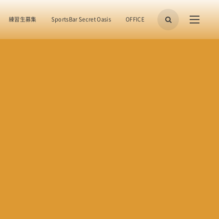
練習生募集
SportsBar Secret Oasis
OFFICE