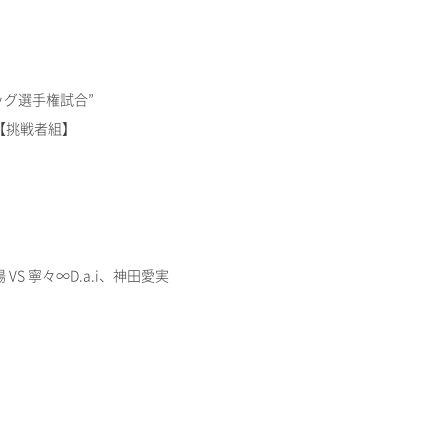
グ選手権試合”
【挑戦者組】
S 寧々∞D.a.i、神田愛実