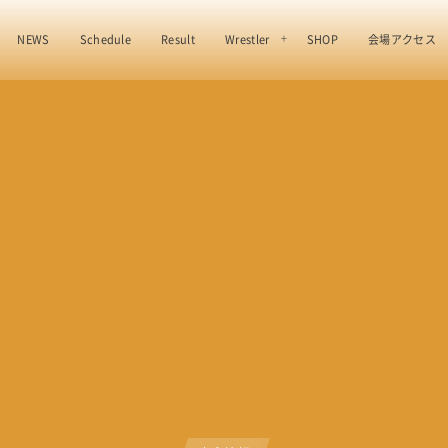
NEWS
Schedule
Result
Wrestler
SHOP
会場アクセス