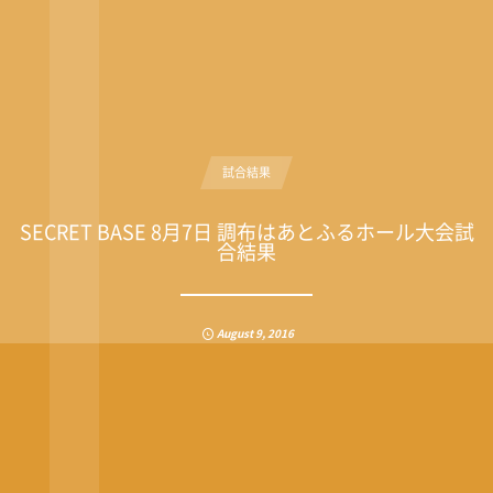
試合結果
SECRET BASE 8月7日 調布はあとふるホール大会試
合結果
August
9
,
2016