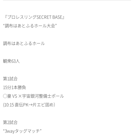
『プロレスリングSECRET BASE』
“調布はあとふるホール大会”
調布はあとふるホール
観衆63人
第1試合
15分1本勝負
◯豪 VS ×宇宙銀河整備士ポール
(10:15 直伝PK→片エビ固め）
第2試合
“3wayタッグマッチ”