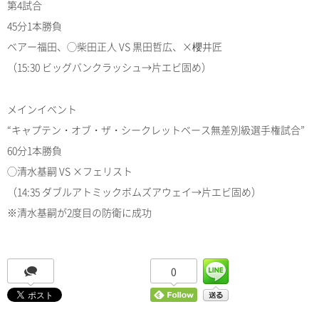
第4試合
45分1本勝負
ベアー福田、◯柴田正人 VS 黒田哲広、×櫻井匠
（15:30 ビッグバンクラッシュ→片エビ固め）
メインイベント
“キャプテン・オブ・ザ・シークレットベース無差別級選手権試合”
60分1本勝負
◯清水基嗣 VS ×フェリスト
（14:35 ダブルアトミックボムズアウェイ→片エビ固め）
※清水基嗣が2度目の防衛に成功
0