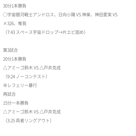
30分1本勝負
◯宇宙銀河戦士アンドロス、日向小陽 VS 神楽、神田愛実 VS
×326、唯我
（7:43 スペース宇宙ドロップ→片エビ固め）
第3試合
20分1本勝負
△アミーゴ鈴木 VS △戸井克成
（9:24 ノーコンテスト）
※レフェリー暴行
再試合
15分一本勝負
△アミーゴ鈴木 VS △戸井克成
（3:25 両者リングアウト）