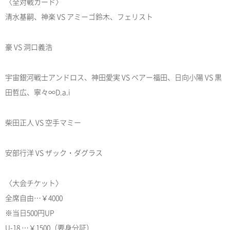
〈全対戦カード〉
清水基嗣、神楽 VS アミーゴ鈴木、フェリスト
豪 VS 洞口義浩
宇宙銀河戦士アンドロス、神田愛実 VS ベアー福田、日向小陽 VS 黒
田哲広、寧々∞D.a.i
柴田正人 VS 空手マミー
安部行洋 VS ザック・ダグラス
〈大会チケット〉
全席自由…￥4000
※当日500円UP
U-18 …￥1500（要身分証）