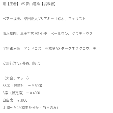
豪【王者】 VS 影山道雄【挑戦者】
ベアー福田、柴田正人 VS アミーゴ鈴木、フェリスト
清水基嗣、黒田哲広 VS 小仲＝ペールワン、グラディウス
宇宙銀河戦士アンドロス、石橋葵 VS ダークネスクロウ、美月
安部行洋 VS 長谷川智也
〈大会チケット〉
SS席（最前列）…￥5000
S席（指定席）…￥4000
自由席…￥3000
U-18…￥1500(要身分証・当日のみ)