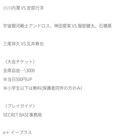
小川内潤 VS 安部行洋
宇宙銀河戦士アンドロス、神田愛実 VS 服部健太、石橋葵
三尾祥久 VS 瓦井寿也
〈大会チケット〉
全席自由…\3000
※当日500円UP
※小学生以下は無料(保護者同伴の方のみ)
〈プレイガイド〉
SECRET BASE事務局
e＋ イープラス