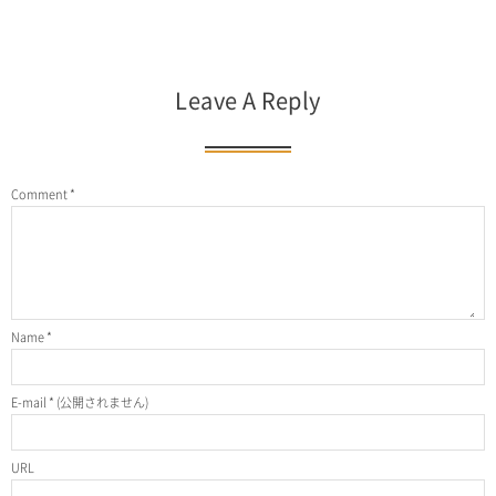
Leave A Reply
Comment
*
Name
*
E-mail
*
(公開されません)
URL