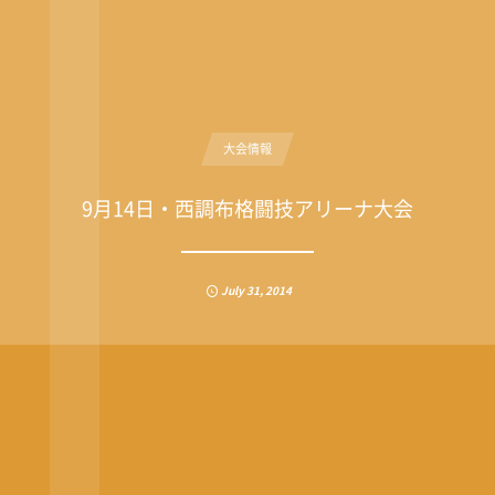
大会情報
9月14日・西調布格闘技アリーナ大会
July
31
,
2014