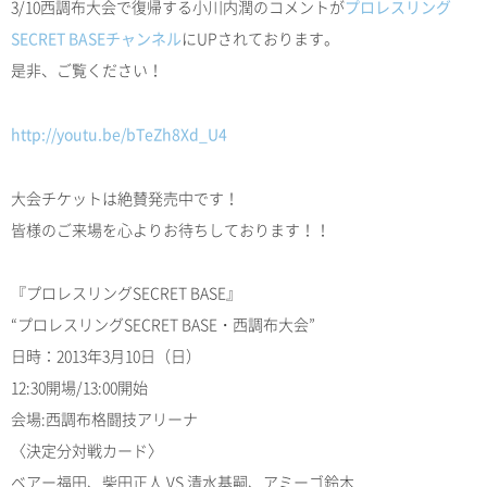
3/10西調布大会で復帰する小川内潤のコメントが
プロレスリング
SECRET BASEチャンネル
にUPされております。
是非、ご覧ください！
http://youtu.be/bTeZh8Xd_U4
大会チケットは絶賛発売中です！
皆様のご来場を心よりお待ちしております！！
『プロレスリングSECRET BASE』
“プロレスリングSECRET BASE・西調布大会”
日時：2013年3月10日（日）
12:30開場/13:00開始
会場:西調布格闘技アリーナ
〈決定分対戦カード〉
ベアー福田、柴田正人 VS 清水基嗣、アミーゴ鈴木