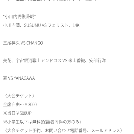
“小川内潤復帰戦”
小川内潤、SUSUMU VS フェリスト、14K
三尾祥久 VS CHANGO
美花、宇宙銀河戦士アンドロス VS 米山香織、安部行洋
豪 VS YANAGAWA
〈大会チケット〉
全席自由…￥3000
※当日￥500UP
※小学生以下は無料(保護者同伴の方のみ)
〈大会チケット予約、お問い合わせ電話番号、メールアドレス〉