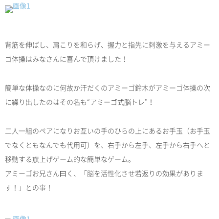
背筋を伸ばし、肩こりを和らげ、握力と指先に刺激を与えるアミー
ゴ体操はみなさんに喜んで頂けました！
簡単な体操なのに何故か汗だくのアミーゴ鈴木がアミーゴ体操の次
に繰り出したのはその名も“アミーゴ式脳トレ”！
二人一組のペアになりお互いの手のひらの上にあるお手玉（お手玉
でなくともなんでも代用可）を、右手から左手、左手から右手へと
移動する旗上げゲーム的な簡単なゲーム。
アミーゴお兄さん曰く、「脳を活性化させ若返りの効果がありま
す！」との事！