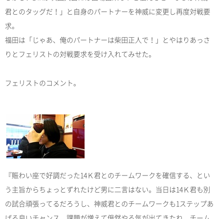
君とのタッグだ！」と自身のパートナーを神威に変更し再度対戦要
求。
福田は「じゃあ、俺のパートナーは柴田正人で！」とやはりあっさ
りとフェリストの対戦要求を受け入れてみせた。
フェリストのコメント。
『賑わい座で好調だった14Ｋ君とのチームワークを確信する、とい
う主旨からちょっとずれたけど男に二言はない。当日は14Ｋ君も別
の試合頑張ってるだろうし、神威君とのチームワークも1ステップあ
げる良いチャンス。課題が増えて俄然やる気が出てきたね。チーム