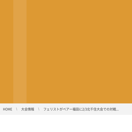
HOME
大会情報
フェリストがベアー福田に2/3北千住大会での対戦...