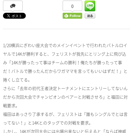
0
1/20横浜にぎわい座大会でのメインイベントで行われたバトルロイ
ヤルで14Kが勝利すると、フェリストが我先にとリング上に飛び込
み「14Kが勝ったって事はチームの勝利！俺たちが勝ったって事
だ！バトルで勝ったんだからワガママを言ってもいいはずだ！」と
捲くし立てる。
さらに「去年の初代王者決定トーナメントにエントリーしてないん
だから次回大会でチャンピオンのベアーと対戦させろ」と福田に対
戦要求。
福田はあっさり了承するが、フェリストは「誰もシングルでとは言
ってない！」と14Kとのタッグでの対戦を要求。
しかし、14Kが次回大会には出場出来ないと伝えると「ならば神威