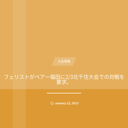
大会情報
フェリストがベアー福田に2/3北千住大会での対戦を
要求。
January
22
,
2013