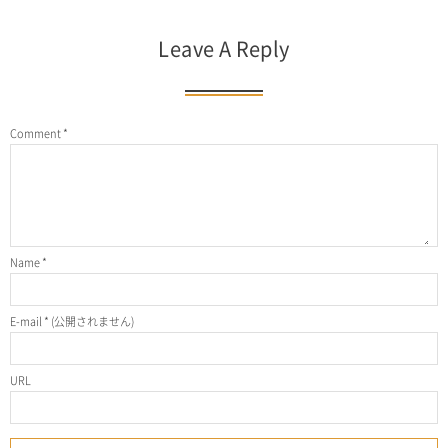
Leave A Reply
Comment
*
Name
*
E-mail
*
(公開されません)
URL