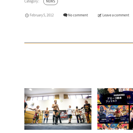
NEWS
February
5
,
2012
No comment
Leave a comment