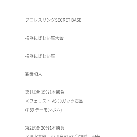
プロレスリングSECRET BASE
横浜にぎわい座大会
横浜にぎわい座
観衆43人
第1試合 15分1本勝負
×フェリスト VS ○ガッツ石島
(7:59 デーモンボム)
第2試合 20分1本勝負
×清水基嗣、山川竜司 VS ○神威、円華