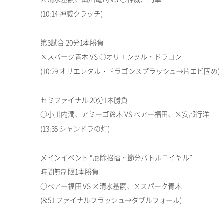
(10:14 神威クラッチ)
第3試合 20分1本勝負
×スパーク青木 VS ○オリエンタル・ドラゴン
(10:29 オリエンタル・ドラゴンスプラッシュ→片エビ固め)
セミファイナル 20分1本勝負
○小川内潤、アミーゴ鈴木 VS ベアー福田、×安部行洋
(13:35 シャンドラの灯)
メインイベント “厄除招福・節分バトルロイヤル”
時間無制限1本勝負
○ベアー福田 VS ×清水基嗣、×スパーク青木
(8:51 ファイナルフラッシュ→ダブルフォール)