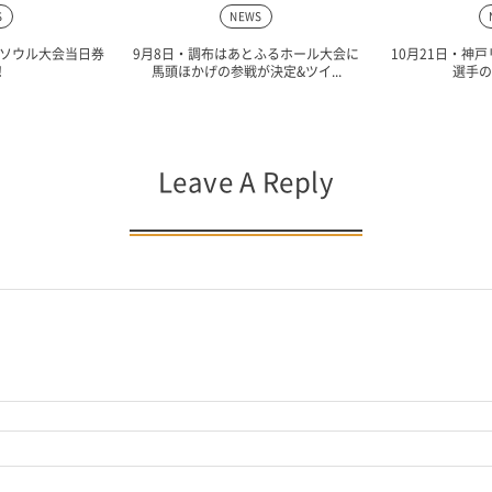
S
NEWS
グソウル大会当日券
9月8日・調布はあとふるホール大会に
10月21日・神
！
馬頭ほかげの参戦が決定&ツイ...
選手の
Leave A Reply