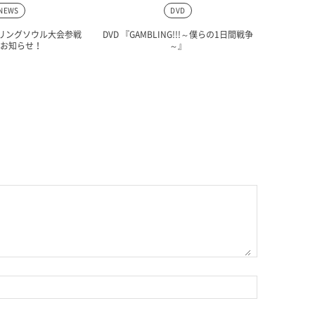
NEWS
DVD
戸リングソウル大会参戦
DVD 『GAMBLING!!!～僕らの1日間戦争
お知らせ！
～』