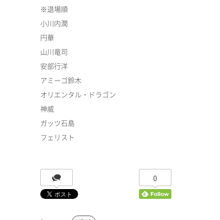
※退場順
小川内潤
円華
山川竜司
安部行洋
アミーゴ鈴木
オリエンタル・ドラゴン
神威
ガッツ石島
フェリスト
0