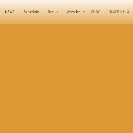
NEWS
Schedule
Result
Wrestler
SHOP
会場アクセス