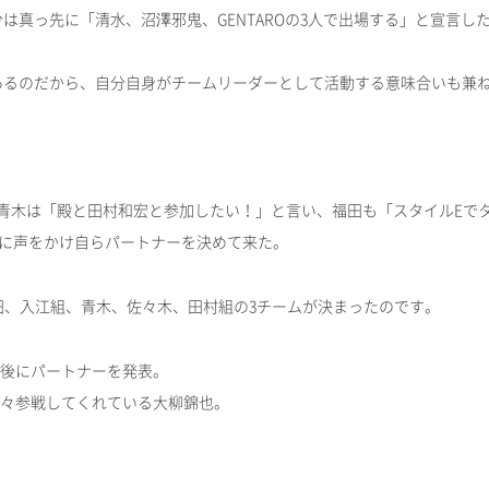
は真っ先に「清水、沼澤邪鬼、GENTAROの3人で出場する」と宣言し
があるのだから、自分自身がチームリーダーとして活動する意味合いも兼
、青木は「殿と田村和宏と参加したい！」と言い、福田も「スタイルEで
に声をかけ自らパートナーを決めて来た。
、柴田、入江組、青木、佐々木、田村組の3チームが決まったのです。
試合後にパートナーを発表。
も度々参戦してくれている大柳錦也。