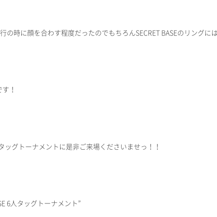
興行の時に顔を合わす程度だったのでもちろんSECRET BASEのリングに
です！
SE 6人タッグトーナメントに是非ご来場くださいませっ！！
ASE 6人タッグトーナメント”