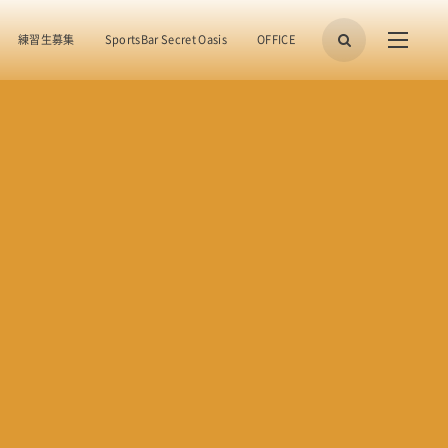
練習生募集
SportsBar Secret Oasis
OFFICE