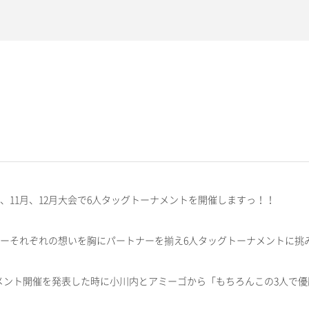
として、11月、12月大会で6人タッグトーナメントを開催しますっ！！
のメンバーそれぞれの想いを胸にパートナーを揃え6人タッグトーナメントに挑
メント開催を発表した時に小川内とアミーゴから「もちろんこの3人で