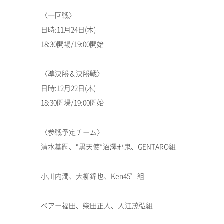
〈一回戦〉
日時:11月24日(木)
18:30開場/19:00開始
〈準決勝＆決勝戦〉
日時:12月22日(木)
18:30開場/19:00開始
〈参戦予定チーム〉
清水基嗣、“黒天使”沼澤邪鬼、GENTARO組
小川内潤、大柳錦也、Ken45゜組
ベアー福田、柴田正人、入江茂弘組