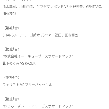
清水基嗣、小川内潤、ヤマダマンポンド VS 平野勝美、GENTARO、
加藤茂郎
〈第4試合〉
CHANGO、アミーゴ鈴木 VSベアー福田、田村和宏
〈第3試合〉
“株式会社イー・キューブ・スポサードマッチ”
藪下めぐみ VS KAZUKI
〈第2試合〉
フェリスト VS ブルーバイセクル
〈第1試合〉
“おっちーずバー・アミーゴスポサードマッチ”