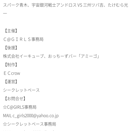
スパーク青木、宇宙銀河戦士アンドロス VS 三州ツバ吉、たけむら光
一
【主催】
Ｃ@ＧＩＲＬＳ事務局
【後援】
株式会社イーキューブ、おっちーずバー「アミーゴ」
【制作】
ＥＣcrow
【運営】
シークレットベース
【お問合せ】
☆C@GIRLS事務局
MAIL c_girls2000@yahoo.co.jp
☆シークレットベース事務局