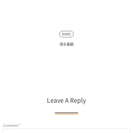
NEWS
清水基嗣
Leave A Reply
Comment
*